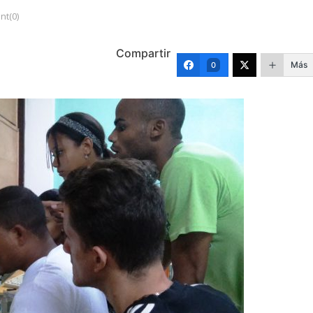
t(0)
Compartir
Más
0