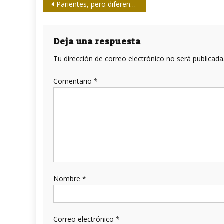
Navegación
Parientes, pero diferentes
de
entradas
Deja una respuesta
Tu dirección de correo electrónico no será publicada
Comentario
*
Nombre
*
Correo electrónico
*