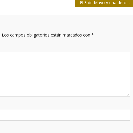
El 3 de Mayo y una deformación de conceptos
.
Los campos obligatorios están marcados con
*