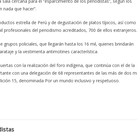
sala cercana para el “esparcimiento de los periodistas”, según los
n nada que hacer”.
ductos estrella de Perú y de degustación de platos típicos, así como
l profesionales del periodismo acreditados, 700 de ellos extranjeros.
e grupos policiales, que llegarán hasta los 16 mil, quienes brindarán
rataje y la vestimenta antimotines característica.
uertas con la realización del foro indígena, que continúa con el de la
ortante con una delegación de 68 representantes de las más de dos mi
alición 15, denominada Por un mundo inclusivo y respetuoso.
istas