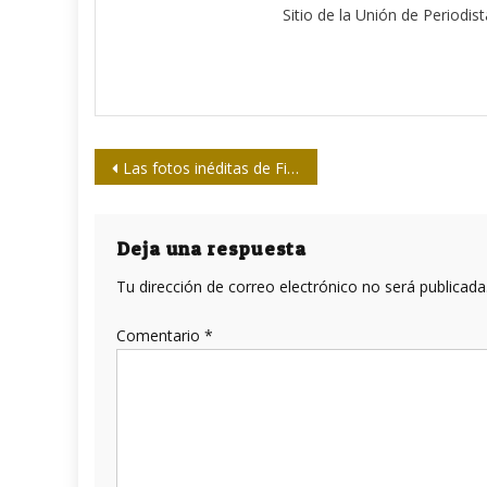
Sitio de la Unión de Periodis
Navegación
Las fotos inéditas de Fidel en Perú
de
entradas
Deja una respuesta
Tu dirección de correo electrónico no será publicada
Comentario
*