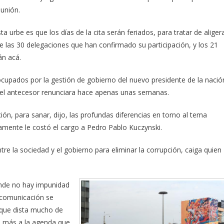
eunión.
a urbe es que los días de la cita serán feriados, para tratar de aliger
d de las 30 delegaciones que han confirmado su participación, y los 21
án acá.
ocupados por la gestión de gobierno del nuevo presidente de la nació
e el antecesor renunciara hace apenas unas semanas.
ión, para sanar, dijo, las profundas diferencias en torno al tema
camente le costó el cargo a Pedro Pablo Kuczynski.
tre la sociedad y el gobierno para eliminar la corrupción, caiga quien
onde no hay impunidad
e comunicación se
n que dista mucho de
n más a la agenda que