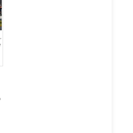
,
e
a