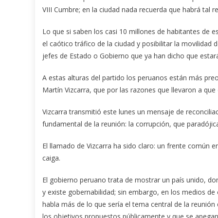
VIII Cumbre; en la ciudad nada recuerda que habrá tal r
Lo que si saben los casi 10 millones de habitantes de est
el caótico tráfico de la ciudad y posibilitar la movilida
jefes de Estado o Gobierno que ya han dicho que estar
A estas alturas del partido los peruanos están más pre
Martín Vizcarra, que por las razones que llevaron a qu
Vizcarra transmitió este lunes un mensaje de reconciliac
fundamental de la reunión: la corrupción, que paradóji
El llamado de Vizcarra ha sido claro: un frente común en
caiga.
El gobierno peruano trata de mostrar un país unido, d
y existe gobernabilidad; sin embargo, en los medios d
habla más de lo que sería el tema central de la reunió
los objetivos propuestos públicamente y que se apega