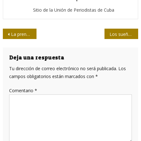
Sitio de la Unión de Periodistas de Cuba
Navegación
La prensa cubana tiene en Martí y en Patria no sólo la raíz, aseguran en Cienfuegos
Los sueños de Albert
de
entradas
Deja una respuesta
Tu dirección de correo electrónico no será publicada.
Los
campos obligatorios están marcados con
*
Comentario
*