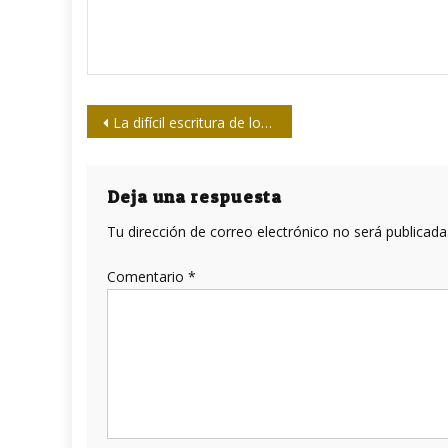
Navegación
La difícil escritura de los números
de
entradas
Deja una respuesta
Tu dirección de correo electrónico no será publicada
Comentario
*