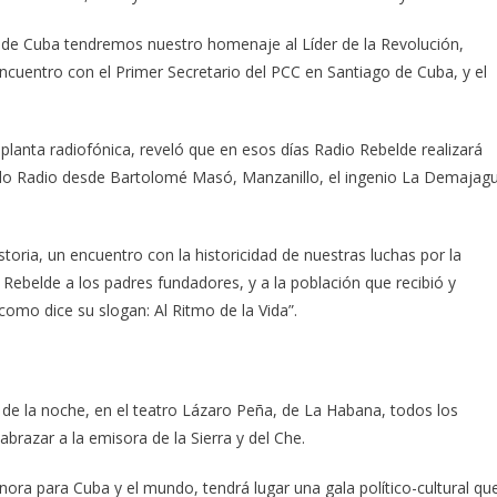
 de Cuba tendremos nuestro homenaje al Líder de la Revolución,
cuentro con el Primer Secretario del PCC en Santiago de Cuba, y el
planta radiofónica, reveló que en esos días Radio Rebelde realizará
do Radio desde Bartolomé Masó, Manzanillo, el ingenio La Demajag
oria, un encuentro con la historicidad de nuestras luchas por la
Rebelde a los padres fundadores, y a la población que recibió y
 como dice su slogan: Al Ritmo de la Vida”.
 8 de la noche, en el teatro Lázaro Peña, de La Habana, todos los
brazar a la emisora de la Sierra y del Che.
onora para Cuba y el mundo, tendrá lugar una gala político-cultural qu