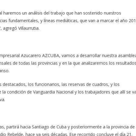
l haremos un análisis del trabajo que han sostenido nuestros
ncias fundamentales, y líneas mediáticas, que van a marcar el año 20
, agregó Villaurrutia.
o Empresarial Azucarero AZCUBA, vamos a desarrollar nuestra asamble
onsales de todas las provincias y en la que analizaremos los resultado
anso.
 destacados, los funcionarios, las reservas de cuadros, y los
la condición de Vanguardia Nacional y los trabajadores que allí se v
va.
tas, partirá hacia Santiago de Cuba y posteriormente a la provincia de
io Rebelde, hace ya seis décadas. Ese recorrido concluye el día 21.