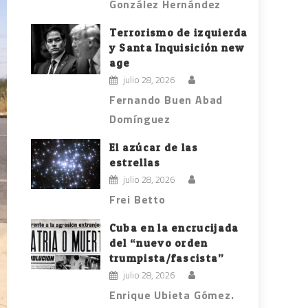
González Hernández
Terrorismo de izquierda
y Santa Inquisición new
age
julio 28, 2026
Fernando Buen Abad
Domínguez
El azúcar de las
estrellas
julio 28, 2026
Frei Betto
Cuba en la encrucijada
del “nuevo orden
trumpista/fascista”
julio 28, 2026
Enrique Ubieta Gómez.