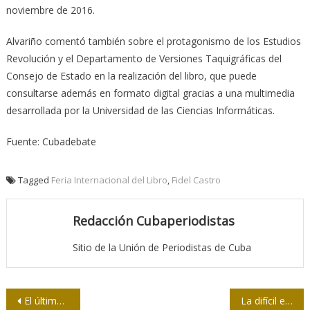
noviembre de 2016.
Alvariño comentó también sobre el protagonismo de los Estudios
Revolución y el Departamento de Versiones Taquigráficas del
Consejo de Estado en la realización del libro, que puede
consultarse además en formato digital gracias a una multimedia
desarrollada por la Universidad de las Ciencias Informáticas.
Fuente: Cubadebate
Tagged
Feria Internacional del Libro
,
Fidel Castro
Redacción Cubaperiodistas
Sitio de la Unión de Periodistas de Cuba
Navegación
El último combate de “El Chaca”
La difícil escritura de los números