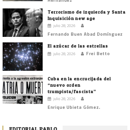
Terrorismo de izquierda y Santa
Inquisición new age
julio 28, 2026
Fernando Buen Abad Domínguez
El azúcar de las estrellas
Frei Betto
julio 28, 2026
Cuba en la encrucijada del
“nuevo orden
trumpista/fascista”
julio 28, 2026
Enrique Ubieta Gómez.
EDITORIAL PABLO