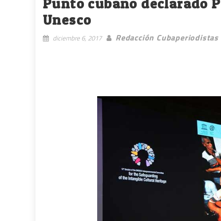
Punto cubano declarado P
Unesco
Redacción Cubaperiodistas
diciembre 6, 2017