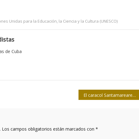
nes Unidas para la Educación, la Ciencia y la Cultura (UNESCO)
istas
tas de Cuba
El caracol Santamareare 2017 entregó sus premios
.
Los campos obligatorios están marcados con
*