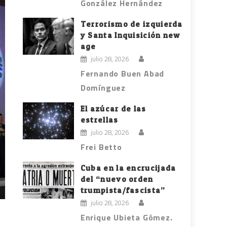
González Hernández
Terrorismo de izquierda
y Santa Inquisición new
age
julio 28, 2026
Fernando Buen Abad
Domínguez
El azúcar de las
estrellas
julio 28, 2026
Frei Betto
Cuba en la encrucijada
del “nuevo orden
trumpista/fascista”
julio 28, 2026
Enrique Ubieta Gómez.