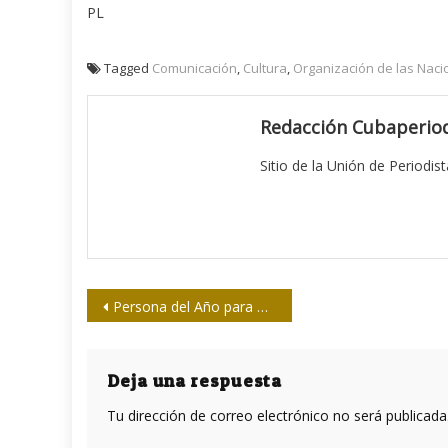
PL
Tagged
Comunicación
,
Cultura
,
Organización de las Nacio
Redacción Cubaperiod
Sitio de la Unión de Periodis
Navegación
Persona del Año para Time: quienes denuncian el acoso sexual
de
entradas
Deja una respuesta
Tu dirección de correo electrónico no será publicada