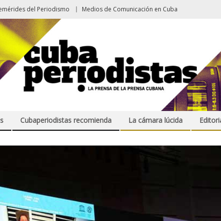
emérides del Periodismo
Medios de Comunicación en Cuba
s
Cubaperiodistas recomienda
La cámara lúcida
Editori