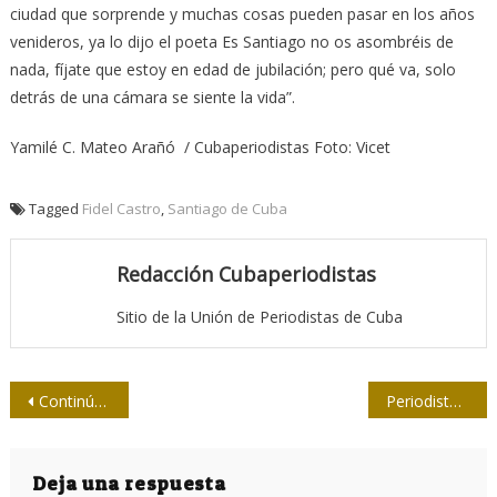
ciudad que sorprende y muchas cosas pueden pasar en los años
venideros, ya lo dijo el poeta Es Santiago no os asombréis de
nada, fíjate que estoy en edad de jubilación; pero qué va, solo
detrás de una cámara se siente la vida”.
Yamilé C. Mateo Arañó / Cubaperiodistas Foto: Vicet
Tagged
Fidel Castro
,
Santiago de Cuba
Redacción Cubaperiodistas
Sitio de la Unión de Periodistas de Cuba
Navegación
Continúa trabajo en Comisiones el Parlamento cubano
Periodistas-diputadas en la Asamblea Nacional del Poder Popular
de
entradas
Deja una respuesta