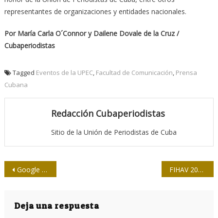
representantes de organizaciones y entidades nacionales.
Por María Carla O´Connor y Dailene Dovale de la Cruz /
Cubaperiodistas
Tagged
Eventos de la UPEC
,
Facultad de Comunicación
,
Prensa
Cubana
Redacción Cubaperiodistas
Sitio de la Unión de Periodistas de Cuba
Navegación
Google no es igual para todos o Lo que internet esconde
FIHAV 2017 concluyó con un balance positivo
de
entradas
Deja una respuesta