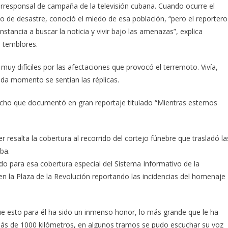
responsal de campaña de la televisión cubana. Cuando ocurre el
o de desastre, conoció el miedo de esa población, “pero el reportero
stancia a buscar la noticia y vivir bajo las amenazas”, explica
e temblores.
uy difíciles por las afectaciones que provocó el terremoto. Vivía,
da momento se sentían las réplicas.
echo que documentó en gran reportaje titulado “Mientras estemos
esalta la cobertura al recorrido del cortejo fúnebre que trasladó la
ba.
do para esa cobertura especial del Sistema Informativo de la
n la Plaza de la Revolución reportando las incidencias del homenaje
ue esto para él ha sido un inmenso honor, lo más grande que le ha
 más de 1000 kilómetros, en algunos tramos se pudo escuchar su voz