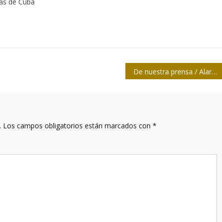
tas de Cuba
De nuestra prensa / Alarma por minería ilegal
.
Los campos obligatorios están marcados con
*