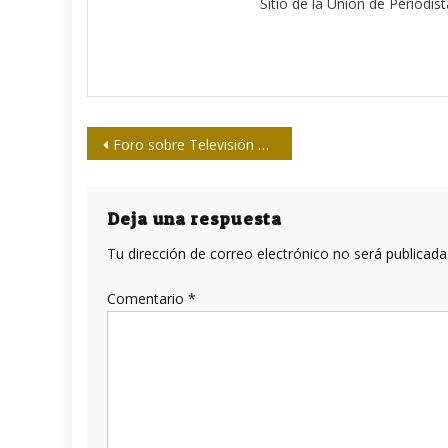
Sitio de la Unión de Periodis
Navegación
Foro sobre Televisión digital
de
entradas
Deja una respuesta
Tu dirección de correo electrónico no será publicada
Comentario
*