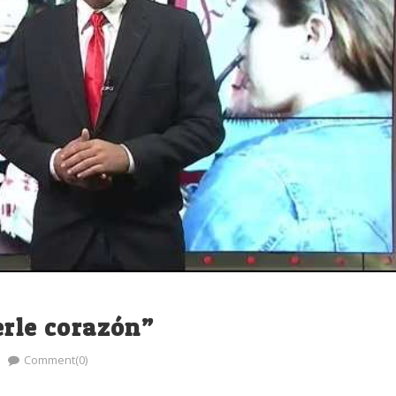
erle corazón”
Comment(0)