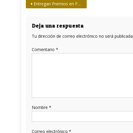
Navegación
Entregan Premios en Festival de Radio y Televisión 2017
de
entradas
Deja una respuesta
Tu dirección de correo electrónico no será publicada
Comentario
*
Nombre
*
Correo electrónico
*