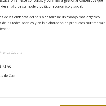
e destacaron en este concurso, y conminó a gestionar contenidos que
 desarrollo de su modelo político, económico y social.
es de las emisoras del país a desarrollar un trabajo más orgánico,
o de las redes sociales y en la elaboración de productos multimediale
fienden.
Prensa Cubana
istas
tas de Cuba