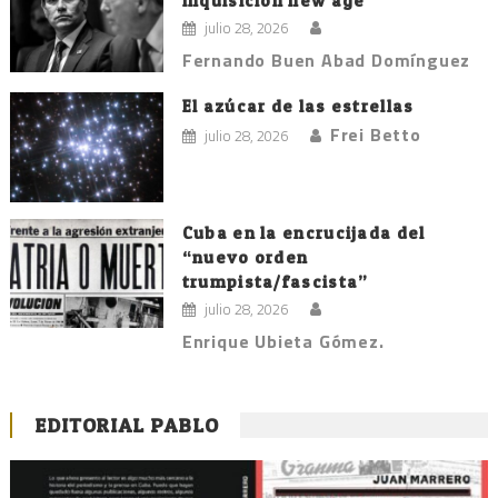
Inquisición new age
julio 28, 2026
Fernando Buen Abad Domínguez
El azúcar de las estrellas
Frei Betto
julio 28, 2026
Cuba en la encrucijada del
“nuevo orden
trumpista/fascista”
julio 28, 2026
Enrique Ubieta Gómez.
EDITORIAL PABLO