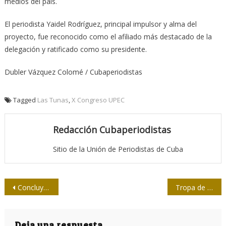
medios del país.
El periodista Yaidel Rodríguez, principal impulsor y alma del
proyecto, fue reconocido como el afiliado más destacado de la
delegación y ratificado como su presidente.
Dubler Vázquez Colomé / Cubaperiodistas
Tagged
Las Tunas
,
X Congreso UPEC
Redacción Cubaperiodistas
Sitio de la Unión de Periodistas de Cuba
Navegación
Concluye posgrado internacional Salud Sexual y Reproductiva: Comunicación para el cambio
Tropa de asalto mediática encabeza contraofensiva imperialista
de
Deja una respuesta