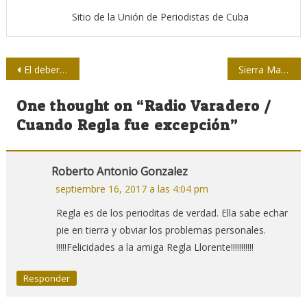
Sitio de la Unión de Periodistas de Cuba
Navegación
El deber de informar: Cubadebate tras la huella de Irma
Sierra Maestra 60 / Dirigir es un reto y un orgullo
de
One thought on “
Radio Varadero /
entradas
Cuando Regla fue excepción
”
Roberto Antonio Gonzalez
septiembre 16, 2017 a las 4:04 pm
Regla es de los perioditas de verdad. Ella sabe echar
pie en tierra y obviar los problemas personales.
!!!!!Felicidades a la amiga Regla Llorente!!!!!!!!!!!
Responder