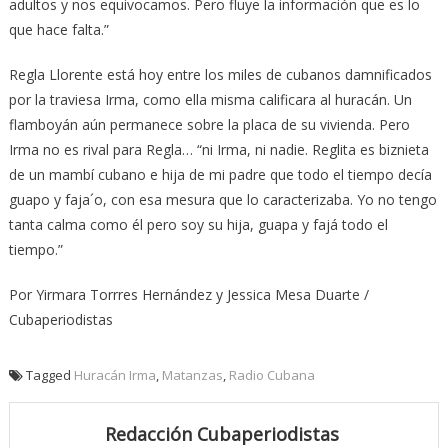
adultos y nos equivocamos. Pero fluye la información que es lo
que hace falta.”
Regla Llorente está hoy entre los miles de cubanos damnificados
por la traviesa Irma, como ella misma calificara al huracán. Un
flamboyán aún permanece sobre la placa de su vivienda. Pero
Irma no es rival para Regla… “ni Irma, ni nadie. Reglita es biznieta
de un mambí cubano e hija de mi padre que todo el tiempo decía
guapo y faja´o, con esa mesura que lo caracterizaba. Yo no tengo
tanta calma como él pero soy su hija, guapa y fajá todo el
tiempo.”
Por Yirmara Torrres Hernández y Jessica Mesa Duarte /
Cubaperiodistas
Tagged
Huracán Irma
,
Matanzas
,
Radio Cubana
Redacción Cubaperiodistas