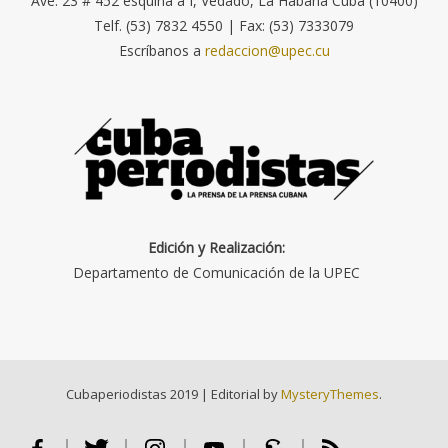
Ave. 23 # 452 esquina a I, Vedado, La Habana Cuba (10400)
Telf. (53) 7832 4550 | Fax: (53) 7333079
Escríbanos a
redaccion@upec.cu
Edición y Realización:
Departamento de Comunicación de la UPEC
Cubaperiodistas 2019
|
Editorial by
MysteryThemes
.