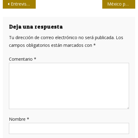
Navegación
Entrevista/ Iraida Malberti, dando felicidad para encontrarla
México post-terremoto: complicado operativo de rescate
de
entradas
Deja una respuesta
Tu dirección de correo electrónico no será publicada.
Los
campos obligatorios están marcados con
*
Comentario
*
Nombre
*