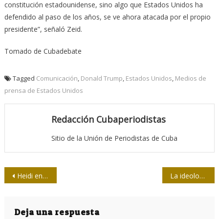
constitución estadounidense, sino algo que Estados Unidos ha
defendido al paso de los años, se ve ahora atacada por el propio
presidente”, señaló Zeid.
Tomado de Cubadebate
Tagged
Comunicación
,
Donald Trump
,
Estados Unidos
,
Medios de
prensa de Estados Unidos
Redacción Cubaperiodistas
Sitio de la Unión de Periodistas de Cuba
Navegación
Heidi en primer plano
La ideología socialista de la Revolución y los cambios en el modelo
de
entradas
Deja una respuesta