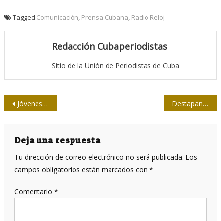
Tagged
Comunicación
,
Prensa Cubana
,
Radio Reloj
Redacción Cubaperiodistas
Sitio de la Unión de Periodistas de Cuba
Navegación
Jóvenes economistas Santiagueros recorren Casa de la Prensa avileña
Destapando al Genio en el Instituto de Periodismo
de
entradas
Deja una respuesta
Tu dirección de correo electrónico no será publicada.
Los
campos obligatorios están marcados con
*
Comentario
*