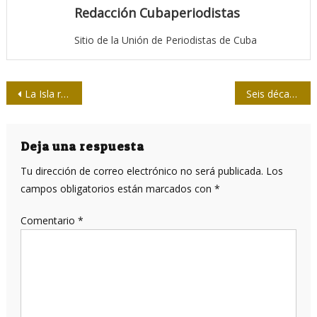
Redacción Cubaperiodistas
Sitio de la Unión de Periodistas de Cuba
Navegación
La Isla reverencia y besa
Seis décadas en el corazón de su pueblo
de
entradas
Deja una respuesta
Tu dirección de correo electrónico no será publicada.
Los
campos obligatorios están marcados con
*
Comentario
*