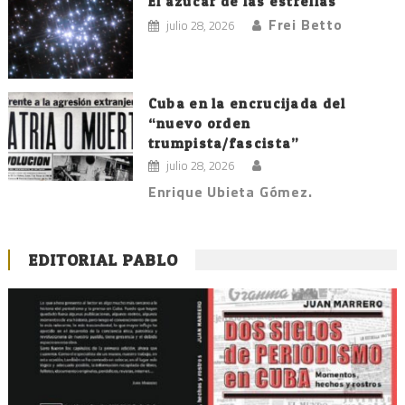
El azúcar de las estrellas
Frei Betto
julio 28, 2026
Cuba en la encrucijada del
“nuevo orden
trumpista/fascista”
julio 28, 2026
Enrique Ubieta Gómez.
EDITORIAL PABLO