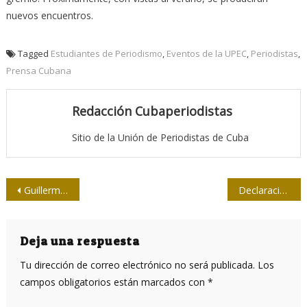
nuevos encuentros.
Tagged
Estudiantes de Periodismo
,
Eventos de la UPEC
,
Periodistas
,
Prensa Cubana
Redacción Cubaperiodistas
Sitio de la Unión de Periodistas de Cuba
Navegación
Guillermo Cabrales, ¡cará…!
Declaración de la Upec: Periodistas cubanos condenan política de Trump
de
entradas
Deja una respuesta
Tu dirección de correo electrónico no será publicada.
Los
campos obligatorios están marcados con
*