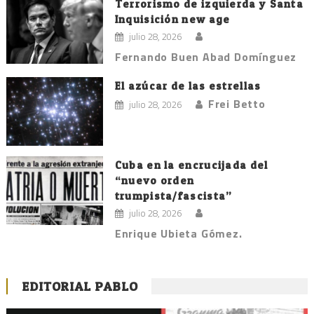
Terrorismo de izquierda y Santa
Inquisición new age
julio 28, 2026
Fernando Buen Abad Domínguez
El azúcar de las estrellas
Frei Betto
julio 28, 2026
Cuba en la encrucijada del
“nuevo orden
trumpista/fascista”
julio 28, 2026
Enrique Ubieta Gómez.
EDITORIAL PABLO