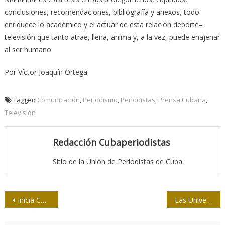
conclusiones, recomendaciones, bibliografía y anexos, todo
enriquece lo académico y el actuar de esta relación deporte–
televisión que tanto atrae, llena, anima y, a la vez, puede enajenar
al ser humano.
Por Víctor Joaquín Ortega
Tagged
Comunicación
,
Periodismo
,
Periodistas
,
Prensa Cubana
,
Televisión
Redacción Cubaperiodistas
Sitio de la Unión de Periodistas de Cuba
Navegación
Inicia Copa de béisbol Eddy Martín in Memoriam
Las Universidades conectadas con el ámbito comunicacional
de