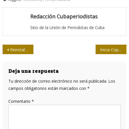
Redacción Cubaperiodistas
Sitio de la Unión de Periodistas de Cuba
Navegación
Reinstalan busto del Comandante Ernesto Che Guevara en Moreno-Argentina
Inicia Copa de béisbol Eddy Martín in Memoriam
de
entradas
Deja una respuesta
Tu dirección de correo electrónico no será publicada.
Los
campos obligatorios están marcados con
*
Comentario
*