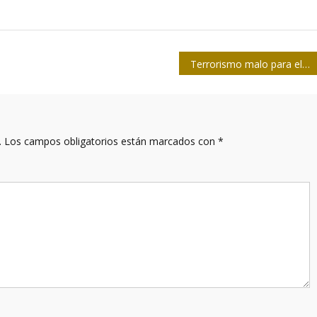
Terrorismo malo para el mundo y terrorismo bueno para EE.UU
.
Los campos obligatorios están marcados con
*