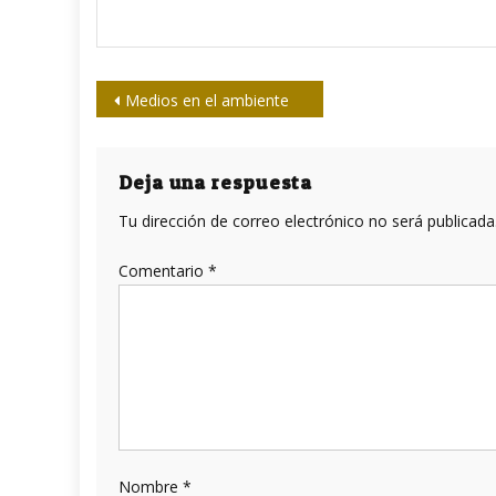
Navegación
Medios en el ambiente
de
entradas
Deja una respuesta
Tu dirección de correo electrónico no será publicada
Comentario
*
Nombre
*