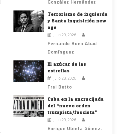
González Hernández
Terrorismo de izquierda
y Santa Inquisición new
age
julio 28, 2026
Fernando Buen Abad
Domínguez
El azúcar de las
estrellas
julio 28, 2026
Frei Betto
Cuba en la encrucijada
del “nuevo orden
trumpista/fascista”
julio 28, 2026
Enrique Ubieta Gómez.
.