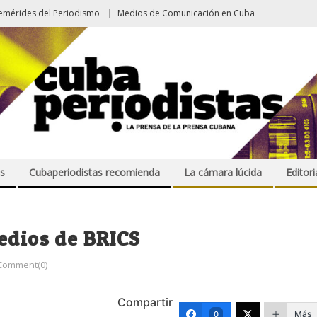
emérides del Periodismo
Medios de Comunicación en Cuba
s
Cubaperiodistas recomienda
La cámara lúcida
Editori
edios de BRICS
Comment(0)
Compartir
Más
0