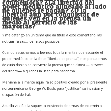
conmemora? ¿La libertad del
poder mediático alineado al lado
de quienes le pagan? ¿O la
libertad aun por conquistar de
quienes ven en la prensa un
medio al servicio de las
mayorías?
Y me detengo en un tema que da título a este comentario: las
noticias falsas… los falsos positivos.
Cuando escuchamos o leemos toda la mentira que esconde el
poder mediático en la frase “libertad de prensa”, nos percatamos
de cuán dañino se convierte la prensa que se alinea — a través
del dinero— a quienes la usan para hacer mal.
Me viene a la mente aquel falso positivo creado por el presidente
norteamericano George W. Bush, para “justificar” su invasión y
ocupación de Irak.
Aquella vez fue la supuesta existencia de armas de exterminio