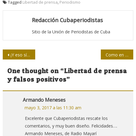
Tagged
Libertad de prensa
,
Periodismo
Redacción Cubaperiodistas
Sitio de la Unión de Periodistas de Cuba
Navegación
¡Y eso sí es libre Expresión!
Como en familia con el Embajador británico
de
One thought on “
Libertad de prensa
entradas
y falsos positivos
”
Armando Meneses
mayo 3, 2017 a las 11:30 am
Excelente que Cubaperiodistas rescate los
comentarios, y muy buen diseño. Felicidades….
Armando Meneses, de Radio Mayarí