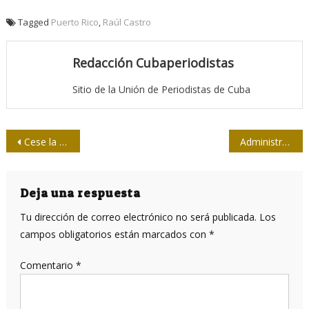
Tagged
Puerto Rico
,
Raúl Castro
Redacción Cubaperiodistas
Sitio de la Unión de Periodistas de Cuba
Navegación
Cese la matanza de periodistas en México
Administración y prensa intercambian en Las Tunas
de
entradas
Deja una respuesta
Tu dirección de correo electrónico no será publicada.
Los
campos obligatorios están marcados con
*
Comentario
*