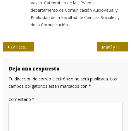
Vasco. Catedrático de la UPV en el
departamento de Comunicación Audiovisual y
Publicidad de la Facultad de Ciencias Sociales y
de la Comunicación.
Navegación
XV Festival de Documentales Santiago Álvarez
Martí y Fidel nos enseñan a ver el subsuelo
de
entradas
Deja una respuesta
Tu dirección de correo electrónico no será publicada.
Los
campos obligatorios están marcados con
*
Comentario
*