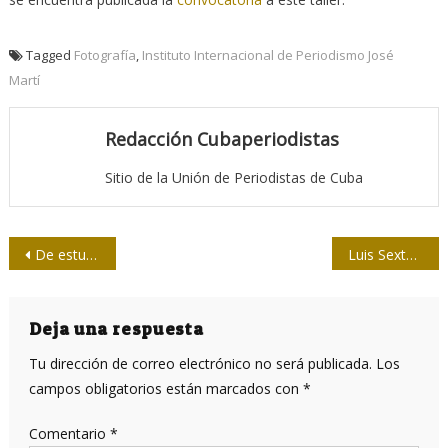
Tagged
Fotografía
,
Instituto Internacional de Periodismo José
Martí
Redacción Cubaperiodistas
Sitio de la Unión de Periodistas de Cuba
Navegación
De estudios y deportes, conversando en la Universidad
Luis Sexto y Matanzas: La aparente cordura de las cosas
de
entradas
Deja una respuesta
Tu dirección de correo electrónico no será publicada.
Los
campos obligatorios están marcados con
*
Comentario
*