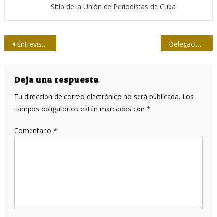
Sitio de la Unión de Periodistas de Cuba
Navegación
Entrevista con Moltó: Radio Reloj es una garantía de veracidad
Delegación de Eslovenia visita la sede de la Upec nacional
de
entradas
Deja una respuesta
Tu dirección de correo electrónico no será publicada.
Los
campos obligatorios están marcados con
*
Comentario
*