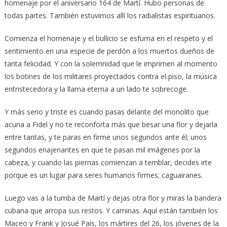
homenaje por el aniversario 164 de Martí. Hubo personas de
todas partes. También estuvimos allí los radialistas espirituanos.
Comienza el homenaje y el bullicio se esfuma en el respeto y el
sentimiento en una especie de perdón a los muertos dueños de
tanta felicidad. Y con la solemnidad que le imprimen al momento
los botines de los militares proyectados contra el piso, la música
entristecedora y la llama eterna a un lado te sobrecoge.
Y más serio y triste es cuando pasas delante del monolito que
acuna a Fidel y no te reconforta más que besar una flor y dejarla
entre tantas, y te paras en firme unos segundos ante él; unos
segundos enajenantes en que te pasan mil imágenes por la
cabeza, y cuando las piernas comienzan a temblar, decides irte
porque es un lugar para seres humanos firmes; caguairanes.
Luego vas a la tumba de Martí y dejas otra flor y miras la bandera
cubana que arropa sus restos. Y caminas. Aquí están también los
Maceo y Frank y Josué País, los mártires del 26, los jóvenes de la