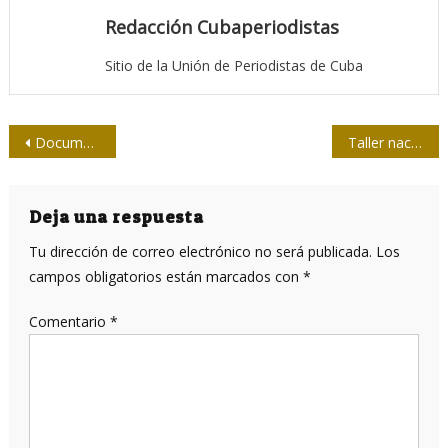
Redacción Cubaperiodistas
Sitio de la Unión de Periodistas de Cuba
Navegación
Documentales de estreno
Taller nacional Martí y la prensa, en Santiago de Cuba
de
entradas
Deja una respuesta
Tu dirección de correo electrónico no será publicada.
Los
campos obligatorios están marcados con
*
Comentario
*