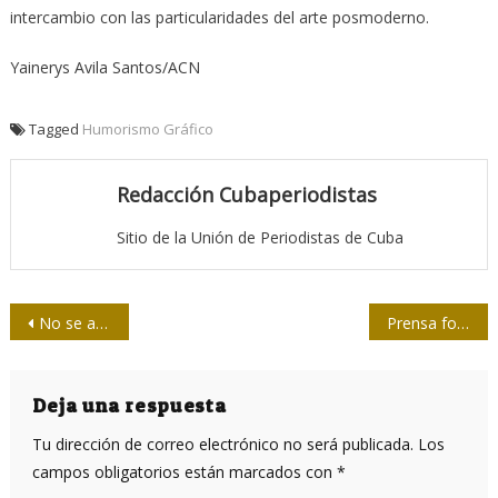
intercambio con las particularidades del arte posmoderno.
Yainerys Avila Santos/ACN
Tagged
Humorismo Gráfico
Redacción Cubaperiodistas
Sitio de la Unión de Periodistas de Cuba
Navegación
No se atrevan a medir nuestro desarrollo por una guía de teléfonos
Prensa foránea resalta Revista Militar y marcha combatiente
de
entradas
Deja una respuesta
Tu dirección de correo electrónico no será publicada.
Los
campos obligatorios están marcados con
*