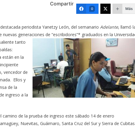
Compartir
Más
0
 y destacada periodista Yanetzy León, del semanario
Adelante
, llamó l
 de nuevas generaciones de “escribidores”* graduados en la Universida
saliente tanto
paldas:
 están en la
incipiente
to, vencedor de
nada. Ellos y
nsa de la
e ingreso a la
 camino de la prueba de ingreso este sábado 14 de enero
Camagüey, Nuevitas, Guáimaro, Santa Cruz del Sur y Sierra de Cubitas