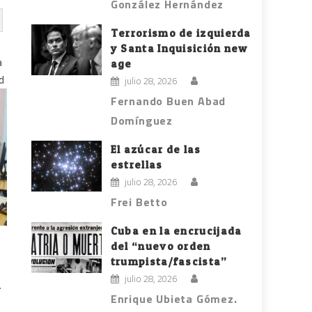
González Hernández
Terrorismo de izquierda
y Santa Inquisición new
a
age
d
julio 28, 2026
Fernando Buen Abad
Domínguez
El azúcar de las
estrellas
julio 28, 2026
Frei Betto
Cuba en la encrucijada
del “nuevo orden
trumpista/fascista”
julio 28, 2026
.
Enrique Ubieta Gómez.