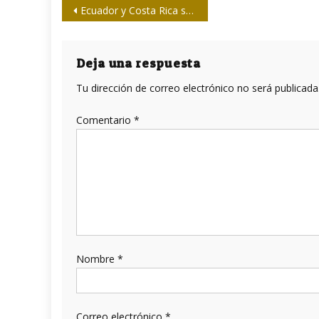
Navegación
Ecuador y Costa Rica satisfechos por derogación de política contra Cuba
de
entradas
Deja una respuesta
Tu dirección de correo electrónico no será publicada
Comentario
*
Nombre
*
Correo electrónico
*