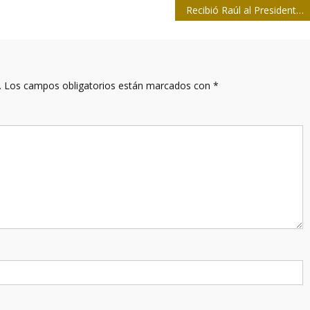
Recibió Raúl al Presidente de la Cámara de Comercio de los Estados Unidos
.
Los campos obligatorios están marcados con
*