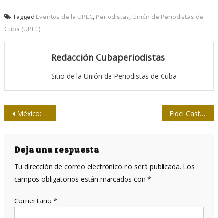
Tagged
Eventos de la UPEC
,
Periodistas
,
Unión de Periodistas de
Cuba (UPEC)
Redacción Cubaperiodistas
Sitio de la Unión de Periodistas de Cuba
Navegación
México: Asesinan al periodista Nº 12 del año 2016
Fidel Castro: Los que dirigen son hombres y no dioses
de
entradas
Deja una respuesta
Tu dirección de correo electrónico no será publicada.
Los
campos obligatorios están marcados con
*
Comentario
*