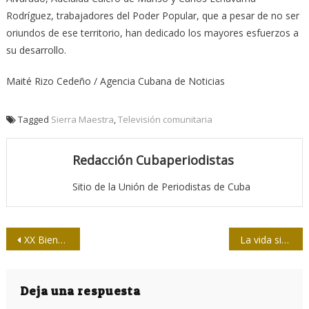
Rodríguez, trabajadores del Poder Popular, que a pesar de no ser
oriundos de ese territorio, han dedicado los mayores esfuerzos a
su desarrollo.
Maité Rizo Cedeño / Agencia Cubana de Noticias
Tagged
Sierra Maestra
,
Televisión comunitaria
Redacción Cubaperiodistas
Sitio de la Unión de Periodistas de Cuba
Navegación
XX Bienal Internacional del Humor
La vida sigue / Maisí en fotoperiodismo
de
entradas
Deja una respuesta