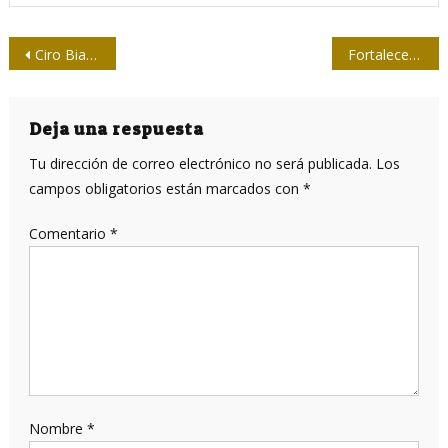
Navegación
Ciro Bianchi, cronista y confesor
Fortalecen nexos organizaciones periodísticas de Cuba y China
de
entradas
Deja una respuesta
Tu dirección de correo electrónico no será publicada.
Los
campos obligatorios están marcados con
*
Comentario
*
Nombre
*