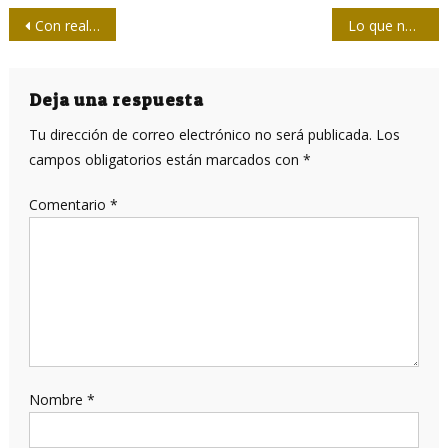
Navegación
Con realismo
Lo que nos enseñó Fidel
de
entradas
Deja una respuesta
Tu dirección de correo electrónico no será publicada.
Los
campos obligatorios están marcados con
*
Comentario
*
Nombre
*