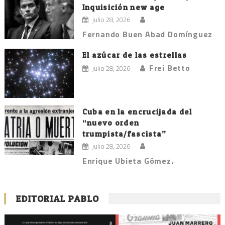
Inquisición new age
julio 28, 2026
Fernando Buen Abad Domínguez
El azúcar de las estrellas
Frei Betto
julio 28, 2026
Cuba en la encrucijada del
“nuevo orden
trumpista/fascista”
julio 28, 2026
Enrique Ubieta Gómez.
EDITORIAL PABLO