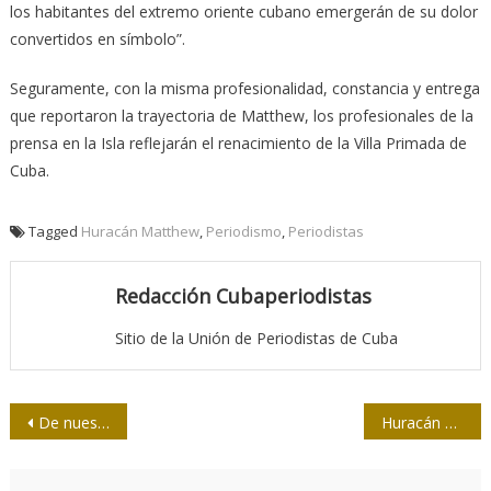
los habitantes del extremo oriente cubano emergerán de su dolor
convertidos en símbolo”.
Seguramente, con la misma profesionalidad, constancia y entrega
que reportaron la trayectoria de Matthew, los profesionales de la
prensa en la Isla reflejarán el renacimiento de la Villa Primada de
Cuba.
Tagged
Huracán Matthew
,
Periodismo
,
Periodistas
Redacción Cubaperiodistas
Sitio de la Unión de Periodistas de Cuba
Navegación
De nuestros medios/ Un alerta ante la banalidad y la chabacanería
Huracán Matthew rumbo al sudeste de Florida
de