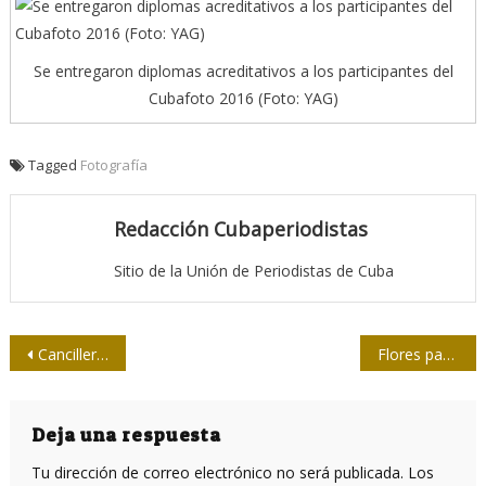
Se entregaron diplomas acreditativos a los participantes del
Cubafoto 2016 (Foto: YAG)
Tagged
Fotografía
Redacción Cubaperiodistas
Sitio de la Unión de Periodistas de Cuba
Navegación
Canciller cubano en XXV Cumbre Iberoamericana
Flores para Camilo
de
entradas
Deja una respuesta
Tu dirección de correo electrónico no será publicada.
Los