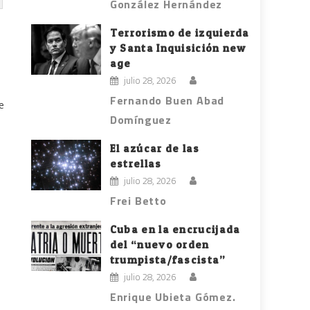
González Hernández
Terrorismo de izquierda
y Santa Inquisición new
age
julio 28, 2026
Fernando Buen Abad
e
Domínguez
El azúcar de las
estrellas
julio 28, 2026
Frei Betto
e
Cuba en la encrucijada
del “nuevo orden
trumpista/fascista”
julio 28, 2026
Enrique Ubieta Gómez.