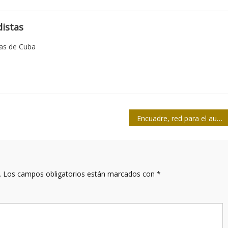
istas
tas de Cuba
Encuadre, red para el audiovisual
.
Los campos obligatorios están marcados con
*