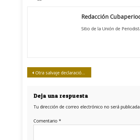
Redacción Cubaperiod
Sitio de la Unión de Periodis
Navegación
Otra salvaje declaración contra Venezuela
de
entradas
Deja una respuesta
Tu dirección de correo electrónico no será publicada
Comentario
*