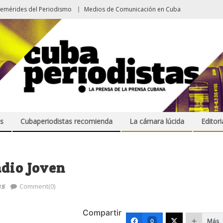
femérides del Periodismo
Medios de Comunicación en Cuba
s
Cubaperiodistas recomienda
La cámara lúcida
Editori
adio Joven
as
Comment(0)
Compartir
Más
0