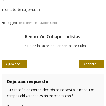
(Tomado de La Jornada)
Tagged
Elecciones en Estados Unidos
Redacción Cubaperiodistas
Sitio de la Unión de Periodistas de Cuba
Navegación
¡Malecón con Wifi!
Dirigente avileño comparece en twittazo de prensa
de
entradas
Deja una respuesta
Tu dirección de correo electrónico no será publicada.
Los
campos obligatorios están marcados con
*