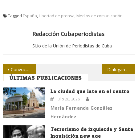
Tagged
España
,
Libertad de prensa
,
Medios de comunicación
Redacción Cubaperiodistas
Sitio de la Unión de Periodistas de Cuba
Navegación
Convocan al concurso “Una página para Pablo”
Dialogan intelectuales cubanos sobre uso de los símbolos patrios
ÚLTIMAS PUBLICACIONES
de
entradas
La ciudad que late en el centro
julio 28, 2026
María Fernanda González
Hernández
Terrorismo de izquierda y Santa
Inquisición new age