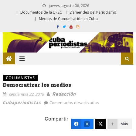
jueves, agosto 06, 2026
Documentos de la UPEC
Efemérides del Periodismo
Medios de Comunicación en Cuba
COLUMNISTAS
Democratizar los medios
Redacción
septiembre 22, 2016
en
Cubaperiodistas
Comentarios desactivados
Democratizar
los
Compartir
medios
Más
0