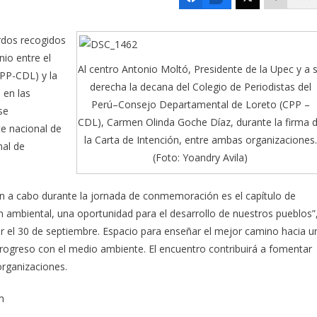
erdos recogidos
nio entre el
Al centro Antonio Moltó, Presidente de la Upec y a 
PP-CDL) y la
derecha la decana del Colegio de Periodistas del
 en las
Perú–Consejo Departamental de Loreto (CPP –
se
CDL), Carmen Olinda Goche Díaz, durante la firma 
e nacional de
la Carta de Intención, entre ambas organizaciones.
nal de
(Foto: Yoandry Avila)
rán a cabo durante la jornada de conmemoración es el capítulo de
n ambiental, una oportunidad para el desarrollo de nuestros pueblos”
ar el 30 de septiembre. Espacio para enseñar el mejor camino hacia u
rogreso con el medio ambiente. El encuentro contribuirá a fomentar
organizaciones.
m