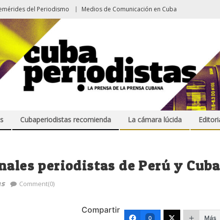
emérides del Periodismo
Medios de Comunicación en Cuba
s
Cubaperiodistas recomienda
La cámara lúcida
Editori
nales periodistas de Perú y Cub
as
Comment(0)
Compartir
Más
0