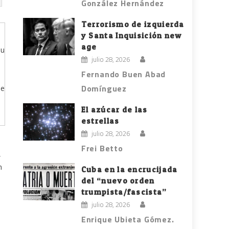
González Hernández
Terrorismo de izquierda
y Santa Inquisición new
age
su
julio 28, 2026
Fernando Buen Abad
Domínguez
de
El azúcar de las
estrellas
julio 28, 2026
Frei Betto
,
n
Cuba en la encrucijada
del “nuevo orden
trumpista/fascista”
julio 28, 2026
Enrique Ubieta Gómez.