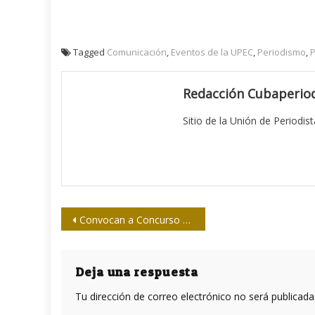
Tagged
Comunicación
,
Eventos de la UPEC
,
Periodismo
,
Redacción Cubaperiod
Sitio de la Unión de Periodis
Navegación
Convocan a Concurso Nacional de Periodismo Deportivo José González Barros 2016
de
entradas
Deja una respuesta
Tu dirección de correo electrónico no será publicada