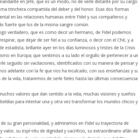
andante en Jefe, que es un modo, no de verle distante por su cargo
sma trinchera compartida del deber y del honor. Esas dos formas
timental en las relaciones humanas entre Fidel y sus compañeros y
ás fuerte que los de la misma sangre común.
migo verdadero, que es como decir un hermano, de Fidel podemos
spirar, que dejar de ser fiel a su confianza, o decir con el Ché, y a
stadista, brillante ayer en los días luminosos y tristes de la Crisis
ismo en Europa; que sentimos a su lado el orgullo de pertenecer a u
le seguido sin vacilaciones, identificados con su manera de pensar y
uimos adelante con la fe que nos ha inculcado, con sus enseñanzas y s
 de la vida, trataremos de serle fieles hasta las últimas consecuencia
 muchos valores que dan sentido a la vida, muchas visiones y sueños
ebeldías para intentar una y otra vez transformar los mundos chicos y
s de su gran personalidad, y admiramos en Fidel su trayectoria de
 valor, su espí¬ritu de dignidad y sacrificio, su extraordinario afán de