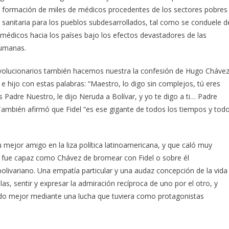
 formación de miles de médicos procedentes de los sectores pobres
n sanitaria para los pueblos subdesarrollados, tal como se conduele d
édicos hacia los países bajo los efectos devastadores de las
humanas.
evolucionarios también hacemos nuestra la confesión de Hugo Chávez
e hijo con estas palabras: “Maestro, lo digo sin complejos, tú eres
 Padre Nuestro, le dijo Neruda a Bolívar, y yo te digo a ti… Padre
” También afirmó que Fidel “es ese gigante de todos los tiempos y tod
mejor amigo en la liza política latinoamericana, y que caló muy
e fue capaz como Chávez de bromear con Fidel o sobre él
bolivariano. Una empatía particular y una audaz concepción de la vida
s, sentir y expresar la admiración recíproca de uno por el otro, y
ndo mejor mediante una lucha que tuviera como protagonistas