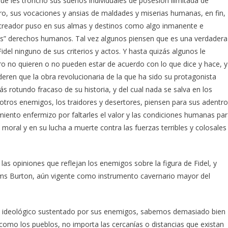
ue les tronchó sus sueños individuales de posesión ilimitada de
ro, sus vocaciones y ansias de maldades y miserias humanas, en fin,
el creador puso en sus almas y destinos como algo inmanente e
dos” derechos humanos. Tal vez algunos piensen que es una verdadera
idel ninguno de sus criterios y actos. Y hasta quizás algunos le
ro no quieren o no pueden estar de acuerdo con lo que dice y hace, y
deren que la obra revolucionaria de la que ha sido su protagonista
s rotundo fracaso de su historia, y del cual nada se salva en los
z otros enemigos, los traidores y desertores, piensen para sus adentr
imiento enfermizo por faltarles el valor y las condiciones humanas pa
 moral y en su lucha a muerte contra las fuerzas terribles y colosales
 las opiniones que reflejan los enemigos sobre la figura de Fidel, y
ms Burton, aún vigente como instrumento cavernario mayor del
tro ideológico sustentado por sus enemigos, sabemos demasiado bien
omo los pueblos, no importa las cercanías o distancias que existan