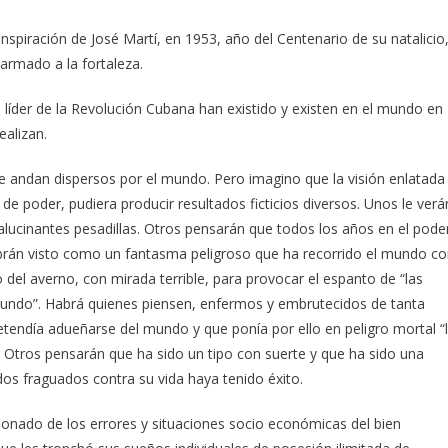
inspiración de José Martí, en 1953, año del Centenario de su natalicio
 armado a la fortaleza.
 líder de la Revolución Cubana han existido y existen en el mundo en
ealizan.
 andan dispersos por el mundo. Pero imagino que la visión enlatada
e poder, pudiera producir resultados ficticios diversos. Unos le verá
lucinantes pesadillas. Otros pensarán que todos los años en el pode
abrán visto como un fantasma peligroso que ha recorrido el mundo c
 del averno, con mirada terrible, para provocar el espanto de “las
l mundo”. Habrá quienes piensen, enfermos y embrutecidos de tanta
tendía adueñarse del mundo y que ponía por ello en peligro mortal “
 Otros pensarán que ha sido un tipo con suerte y que ha sido una
os fraguados contra su vida haya tenido éxito.
onado de los errores y situaciones socio económicas del bien