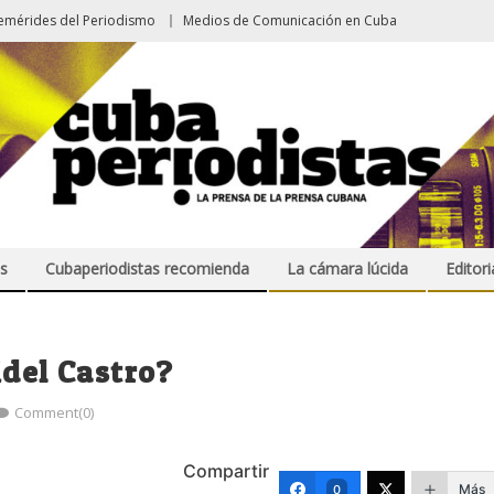
emérides del Periodismo
Medios de Comunicación en Cuba
s
Cubaperiodistas recomienda
La cámara lúcida
Editori
idel Castro?
Comment(0)
Compartir
Más
0