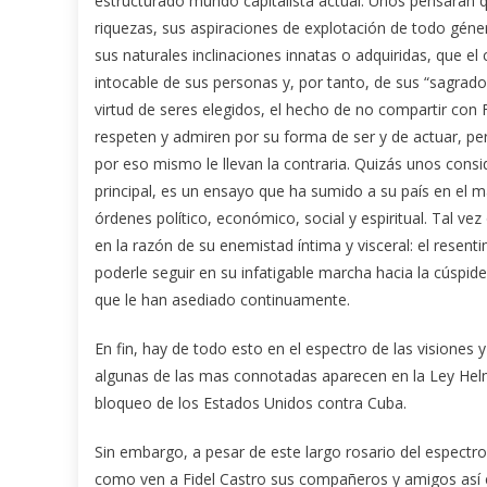
estructurado mundo capitalista actual. Unos pensarán q
riquezas, sus aspiraciones de explotación de todo géne
sus naturales inclinaciones innatas o adquiridas, que 
intocable de sus personas y, por tanto, de sus “sagra
virtud de seres elegidos, el hecho de no compartir con F
respeten y admiren por su forma de ser y de actuar, pe
por eso mismo le llevan la contraria. Quizás unos consi
principal, es un ensayo que ha sumido a su país en el má
órdenes político, económico, social y espiritual. Tal ve
en la razón de su enemistad íntima y visceral: el resent
poderle seguir en su infatigable marcha hacia la cúspide
que le han asediado continuamente.
En fin, hay de todo esto en el espectro de las visiones y
algunas de las mas connotadas aparecen en la Ley Hel
bloqueo de los Estados Unidos contra Cuba.
Sin embargo, a pesar de este largo rosario del espec
como ven a Fidel Castro sus compañeros y amigos así c