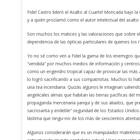
Fidel Castro lideró el Asalto al Cuartel Moncada bajo la 
y a quién proclamó como el autor intelectual del asalto
Son muchos los matices y las valoraciones que sobre el
dependencia de las ópticas particulares de quienes los r
Yo no sé como ven a Fidel la gama de los enemigos que
“vendida” por muchos medios de información y centros d
como un engendro tropical capaz de provocar las más a
lo logró sacrificando a sus compatriotas. Muchos lo h
una tea incendiaria. Quizás algunos le imaginan saliendo
angelicales almas que habitan las tierras pacíficas de
propaganda mercenaria yanqui y de sus aliados, que pre
sacrosanta y endeble” seguridad de los Estados Unidos.
lástima que ningu¬no de los más de seiscientos atentad
Algunos considerarán que es un manipulador malintenci