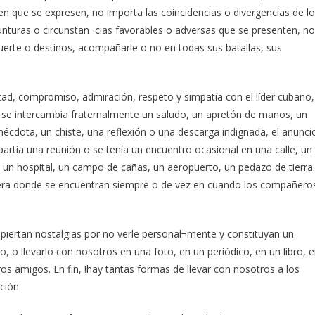
en que se expresen, no importa las coincidencias o divergencias de l
yunturas o circunstan¬cias favorables o adversas que se presenten, no
erte o destinos, acompañarle o no en todas sus batallas, sus
, compromiso, admiración, respeto y simpatía con el líder cubano,
al se intercambia fraternalmente un saludo, un apretón de manos, un
écdota, un chiste, una reflexión o una descarga indignada, el anunci
partía una reunión o se tenía un encuentro ocasional en una calle, un
 un hospital, un campo de cañas, un aeropuerto, un pedazo de tierra
quiera donde se encuentran siempre o de vez en cuando los compañero
espiertan nostalgias por no verle personal¬mente y constituyan un
o, o llevarlo con nosotros en una foto, en un periódico, en un libro, 
ros amigos. En fin, !hay tantas formas de llevar con nosotros a los
ción.