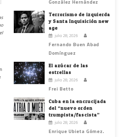
González Hernández
Terrorismo de izquierda
as
y Santa Inquisición new
mo
age
el
julio 28, 2026
Fernando Buen Abad
Domínguez
El azúcar de las
an
estrellas
e
julio 28, 2026
Frei Betto
Cuba en la encrucijada
del “nuevo orden
trumpista/fascista”
julio 28, 2026
Enrique Ubieta Gómez.