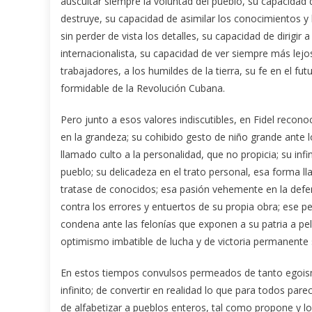
auscultar siempre la voluntad del pueblo, su capacidad de
destruye, su capacidad de asimilar los conocimientos y
sin perder de vista los detalles, su capacidad de dirigir
internacionalista, su capacidad de ver siempre más lejo
trabajadores, a los humildes de la tierra, su fe en el fu
formidable de la Revolución Cubana.
Pero junto a esos valores indiscutibles, en Fidel recon
en la grandeza; su cohibido gesto de niño grande ante 
llamado culto a la personalidad, que no propicia; su infin
pueblo; su delicadeza en el trato personal, esa forma ll
tratase de conocidos; esa pasión vehemente en la defen
contra los errores y entuertos de su propia obra; ese 
condena ante las felonías que exponen a su patria a pe
optimismo imbatible de lucha y de victoria permanente 
En estos tiempos convulsos permeados de tanto egoism
infinito; de convertir en realidad lo que para todos pare
de alfabetizar a pueblos enteros, tal como propone y lo