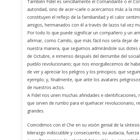
También Fidel es sencillamente el Comandante o el Com
autoridad, sino de acer¬carle o acercarnos más a la mi
constituyen el reflejo de la familiaridad y el calor sen
amigos, hermanados con él a través de lazos tal vez m
Por todo lo que puede significar un compañero y un a
afirmar, como Camilo, que más fácil nos sería dejar de re
nuestra manera, que seguimos admirándole sus dotes de e
de Octubre, e inmenso después del derrumbe del social
pueblo revolucionario; que nos enorgullecemos de haber
de ver y apreciar los peligros y los principios; que seg
ejemplo; y, finalmente, que ante los avatares peligrosos
de nuestros actos.
A Fidel nos unen muchas afinidades e identificaciones,
que sirven de rumbo para el quehacer revolucionario, r
grandes.
Coincidimos con el Che en su visión genial de la síntesi
liderazgo indiscutible y consecuente, su audacia, fuerza y