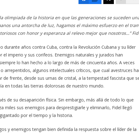
la olimpiada de la historia en que las generaciones se suceden un
 manos una antorcha de luz, hagamos el máximo esfuerzo en el tra
ctoriosos con honor y esperanza al relevo mejor que nosotros…” Fid
 durante años contra Cuba, contra la Revolución Cubana y su líder
r el imperio y sus corifeos. Enemigos naturales y jurados han
siempre lo han hecho a lo largo de más de cincuenta años. A veces
 arrepentidos, algunos intelectuales críticos, que cual avestruces h
 de frente, desde sus urnas de cristal, a la tempestad fascista que s
día en todas las tierras dolorosas de nuestro mundo.
s de su desaparición física. Sin embargo, más allá de todo lo que
a miles sus enemigos para desprestigiarle y eliminarlo, Fidel llegó
gantado por el tiempo y la historia.
os y enemigos tengan bien definida la respuesta sobre el líder de la