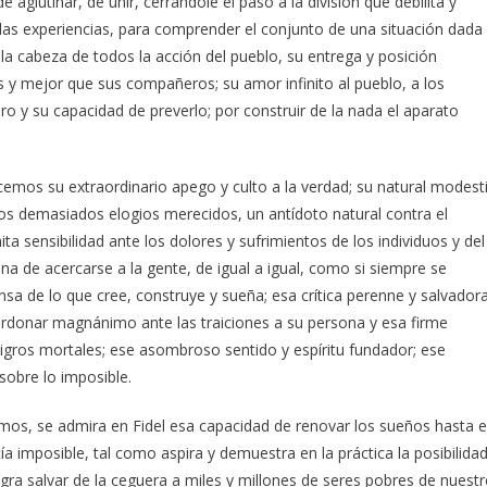
 aglutinar, de unir, cerrándole el paso a la división que debilita y
 las experiencias, para comprender el conjunto de una situación dada
 a la cabeza de todos la acción del pueblo, su entrega y posición
s y mejor que sus compañeros; su amor infinito al pueblo, a los
turo y su capacidad de preverlo; por construir de la nada el aparato
ocemos su extraordinario apego y culto a la verdad; su natural modest
los demasiados elogios merecidos, un antídoto natural contra el
ita sensibilidad ante los dolores y sufrimientos de los individuos y del
ana de acercarse a la gente, de igual a igual, como si siempre se
sa de lo que cree, construye y sueña; esa crítica perenne y salvador
perdonar magnánimo ante las traiciones a su persona y esa firme
ligros mortales; ese asombroso sentido y espíritu fundador; ese
sobre lo imposible.
os, se admira en Fidel esa capacidad de renovar los sueños hasta e
cía imposible, tal como aspira y demuestra en la práctica la posibilida
gra salvar de la ceguera a miles y millones de seres pobres de nuest