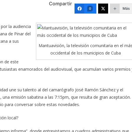
Compartir
Más
0
por la audiencia
ana de Pinar del
cana a sus
Mantuavisión, la televisión comunitaria en el má
occidental de los municipios de Cuba
ión de este
entusiastas enamorados del audiovisual, que acumulan varios premios 
lidad une su talento al del camarógrafo José Ramón Sánchez y el
, una emisión sabatina a las 7:15pm, que resulta de gran aceptación.
io para conversar sobre estas novedades.
ión local?
bierno informa”, donde entrevistamos a cuadros administrativos que