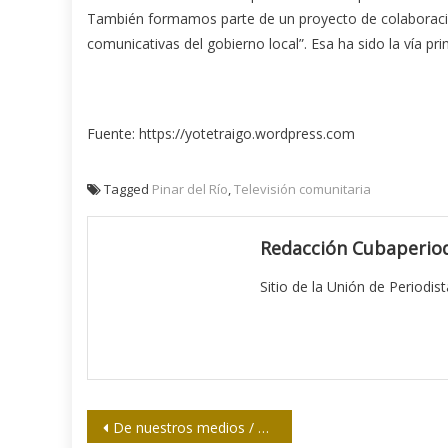
También formamos parte de un proyecto de colaboración
comunicativas del gobierno local”. Esa ha sido la vía pri
Fuente: https://yotetraigo.wordpress.com
Tagged
Pinar del Río
,
Televisión comunitaria
Redacción Cubaperiod
Sitio de la Unión de Periodis
Navegación
De nuestros medios / Peligrosa envoltura de cliente