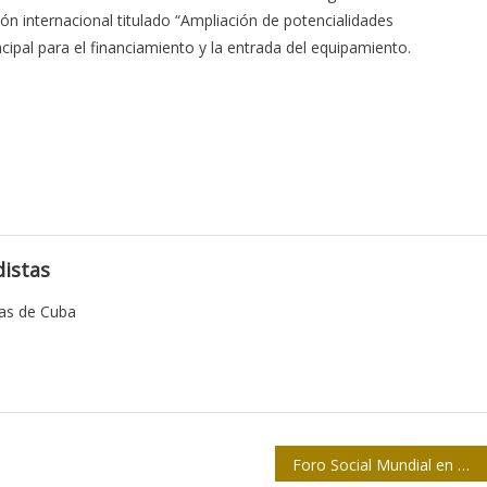
 internacional titulado “Ampliación de potencialidades
ncipal para el financiamiento y la entrada del equipamiento.
istas
tas de Cuba
Foro Social Mundial en Montreal festejará los 90 de Fidel