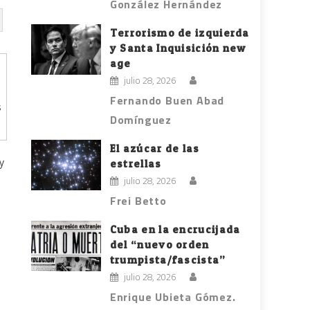
González Hernández
Terrorismo de izquierda
y Santa Inquisición new
age
julio 28, 2026
Fernando Buen Abad
s
Domínguez
El azúcar de las
y
estrellas
julio 28, 2026
Frei Betto
Cuba en la encrucijada
del “nuevo orden
trumpista/fascista”
julio 28, 2026
Enrique Ubieta Gómez.