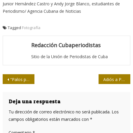
Junior Hernández Castro y Andy Jorge Blanco, estudiantes de
Periodismo/ Agencia Cubana de Noticias
Tagged
Fotografía
Redacción Cubaperiodistas
Sitio de la Unión de Periodistas de Cuba
Navegación
“Palos porque bogas…”
Adiós a Pepe Lobón, camarógrafo de la Revolución
de
entradas
Deja una respuesta
Tu dirección de correo electrónico no será publicada.
Los
campos obligatorios están marcados con
*
Comentario
*