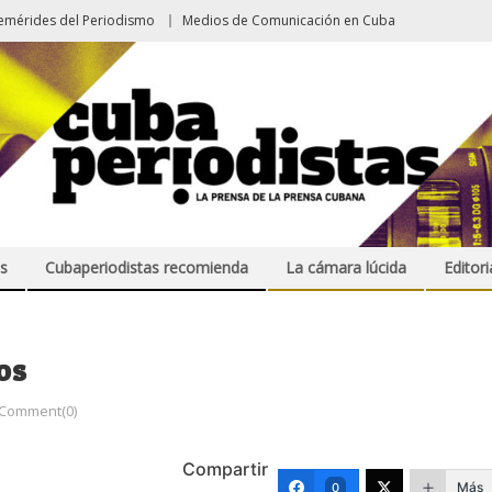
emérides del Periodismo
Medios de Comunicación en Cuba
s
Cubaperiodistas recomienda
La cámara lúcida
Editori
os
Comment(0)
Compartir
Más
0