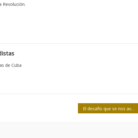
a Revolución.
istas
tas de Cuba
El desafío que se nos avecina es ideológico y también comunicativo