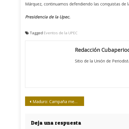
Márquez, continuamos defendiendo las conquistas de l
Presidencia de la Upec.
Tagged
Eventos de la UPEC
Redacción Cubaperiod
Sitio de la Unión de Periodis
Navegación
Maduro: Campaña mediática busca justificar intervención en Venezuela
de
entradas
Deja una respuesta