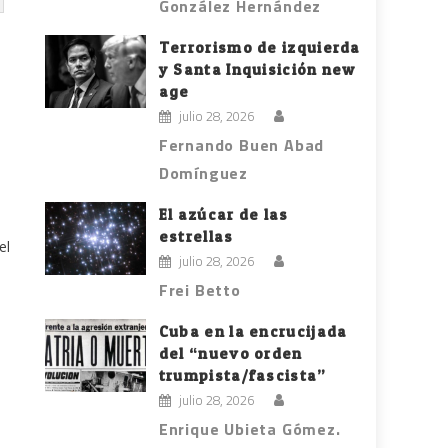
González Hernández
Terrorismo de izquierda
y Santa Inquisición new
age
julio 28, 2026
Fernando Buen Abad
Domínguez
El azúcar de las
estrellas
el
julio 28, 2026
Frei Betto
Cuba en la encrucijada
del “nuevo orden
trumpista/fascista”
julio 28, 2026
Enrique Ubieta Gómez.