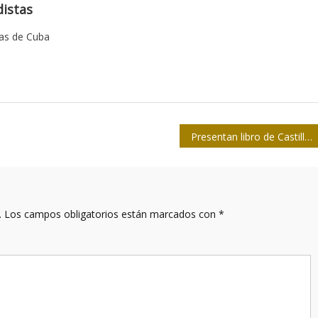
istas
tas de Cuba
Presentan libro de Castillo Bernal sobre la vida del Che
.
Los campos obligatorios están marcados con
*