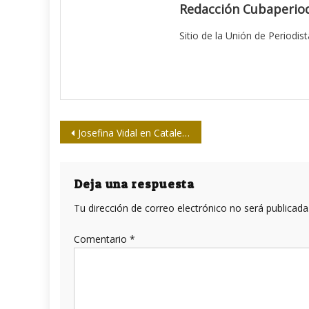
Redacción Cubaperiod
Sitio de la Unión de Periodis
Navegación
Josefina Vidal en Catalejo de la Upec
de
entradas
Deja una respuesta
Tu dirección de correo electrónico no será publicada
Comentario
*