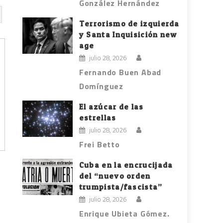
González Hernández
Terrorismo de izquierda
y Santa Inquisición new
age
julio 28, 2026
Fernando Buen Abad
Domínguez
El azúcar de las
estrellas
julio 28, 2026
Frei Betto
Cuba en la encrucijada
del “nuevo orden
trumpista/fascista”
julio 28, 2026
Enrique Ubieta Gómez.