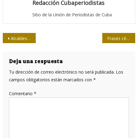
Redacción Cubaperiodistas
Sitio de la Unión de Periodistas de Cuba
Navegación
Alcaldes de EUA por mejor relación entre su país y el pueblo y gobierno cubanos
Frases célebres o ver para creer
de
entradas
Deja una respuesta
Tu dirección de correo electrónico no será publicada.
Los
campos obligatorios están marcados con
*
Comentario
*