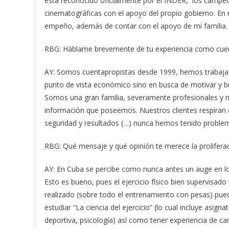
está reconocido oficialmente por el INDER, los campeon
cinematográficas con el apoyo del propio gobierno. En m
empeño, además de contar con el apoyo de mi familia.
RBG: Háblame brevemente de tu experiencia como cuen
AY: Somos cuentapropistas desde 1999, hemos trabaja
punto de vista económico sino en busca de motivar y bri
Somos una gran familia, severamente profesionales y ri
información que poseemos. Nuestros clientes respiran e
seguridad y resultados (…) nunca hemos tenido problema
RBG: Qué mensaje y qué opinión te merece la proliferaci
AY: En Cuba se percibe como nunca antes un auge en lo qu
Esto es bueno, pues el ejercicio físico bien supervisad
realizado (sobre todo el entrenamiento con pesas) pued
estudiar “La ciencia del ejercicio” (lo cual incluye asig
deportiva, psicología) así como tener experiencia de 