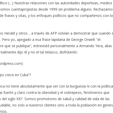
ítico (…) Nuestras relaciones con las autoridades deportivas, medios
s. Somos cuentapropistas desde 1999 sin problema alguno. Rechazamo
de frases y citas, y los enfoques políticos que no compartimos con l
vo Herald y otros… a través de AFP volvían a demostrar que cuando 
a. Pero yo, apegado a esa frase lapidaria de George Orwell: “el
ere que se publique”, entrevisté personalmente a Armando Yera, alias
ealmente dijo él y no el tal Velasco, disfrútenlo:
ordpress.com)
rpo crece en Cuba”?
sica no tiene absolutamente que ver con la burguesía ni con la política
fuerte y claro contra la obesidad y el sobrepeso, fenómenos que
el siglo XXI”. Somos promotores de salud y calidad de vida de las
udable, no solo a nuestros clientes sino a toda la población en gener
imos.