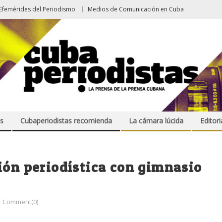
Efemérides del Periodismo
Medios de Comunicación en Cuba
s
Cubaperiodistas recomienda
La cámara lúcida
Editori
ión periodística con gimnasio
Comment(0)