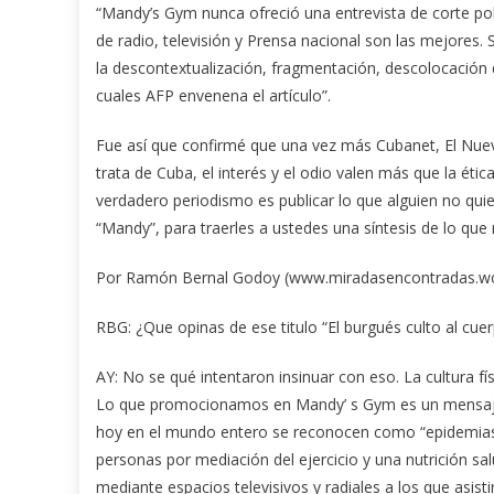
“Mandy’s Gym nunca ofreció una entrevista de corte pol
de radio, televisión y Prensa nacional son las mejore
la descontextualización, fragmentación, descolocación 
cuales AFP envenena el artículo”.
Fue así que confirmé que una vez más Cubanet, El Nue
trata de Cuba, el interés y el odio valen más que la étic
verdadero periodismo es publicar lo que alguien no qui
“Mandy”, para traerles a ustedes una síntesis de lo que r
Por Ramón Bernal Godoy (www.miradasencontradas.w
RBG: ¿Que opinas de ese titulo “El burgués culto al cue
AY: No se qué intentaron insinuar con eso. La cultura fí
Lo que promocionamos en Mandy’ s Gym es un mensaje 
hoy en el mundo entero se reconocen como “epidemias d
personas por mediación del ejercicio y una nutrición sal
mediante espacios televisivos y radiales a los que asist