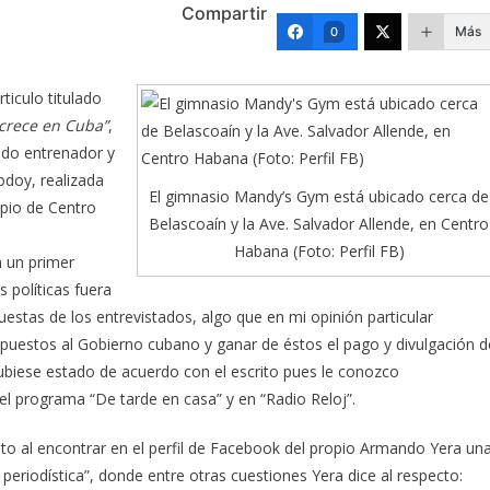
Compartir
Más
0
ticulo titulado
 crece en Cuba”
,
ido entrenador y
doy, realizada
El gimnasio Mandy’s Gym está ubicado cerca de
ipio de Centro
Belascoaín y la Ave. Salvador Allende, en Centro
Habana (Foto: Perfil FB)
n un primer
 políticas fuera
uestas de los entrevistados, algo que en mi opinión particular
 opuestos al Gobierno cubano y ganar de éstos el pago y divulgación d
ubiese estado de acuerdo con el escrito pues le conozco
l programa “De tarde en casa” y en “Radio Reloj”.
o al encontrar en el perfil de Facebook del propio Armando Yera un
periodística”, donde entre otras cuestiones Yera dice al respecto: