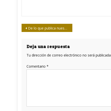
Navegación
De lo que publica nuestra prensa: Universidades blancas
de
entradas
Deja una respuesta
Tu dirección de correo electrónico no será publicada
Comentario
*