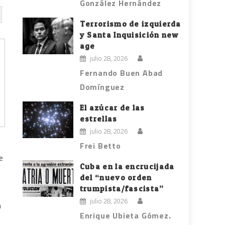
González Hernández
Terrorismo de izquierda
y Santa Inquisición new
age
julio 28, 2026
Fernando Buen Abad
Domínguez
El azúcar de las
estrellas
julio 28, 2026
Frei Betto
e
Cuba en la encrucijada
del “nuevo orden
trumpista/fascista”
julio 28, 2026
a
Enrique Ubieta Gómez.