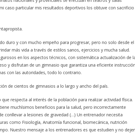
atos nacionales y provinciales se efectúan en teatros y salas
i caso particular mis resultados deportivos los obtuve con sacrificio
tapropista.
do duro y con mucho empeño para progresar, pero no solo desde el
ndar más vida a través de estilos sanos, ejercicios y mucha salud.
gurosos en los aspectos técnicos, con sistemática actualización de l
so y disfrutan de un gimnasio que garantiza una eficiente instrucción
s con las autoridades, todo lo contrario.
ón de cientos de gimnasios a lo largo y ancho del país.
e respecta al interés de la población para realizar actividad física.
o tiene muchísimos beneficios para la salud, pero incorrectamente
e conllevar a lesiones de gravedad (…) Un entrenador necesita
naturas como Fisiología, Anatomía funcional, biomecánica, nutrición
campo. Nuestro mensaje a los entrenadores es que estudien y no deje