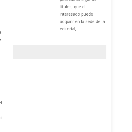
títulos, que el
interesado puede
adquirir en la sede de la
editorial,...
s
e
el
mí