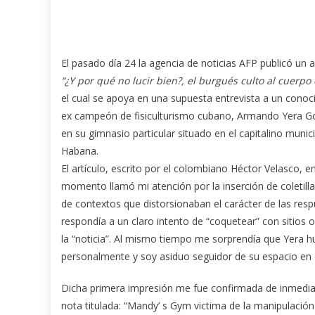
El pasado día 24 la agencia de noticias AFP publicó un ar
“¿Y por qué no lucir bien?, el burgués culto al cuerpo
el cual se apoya en una supuesta entrevista a un conoc
ex campeón de fisiculturismo cubano, Armando Yera Go
en su gimnasio particular situado en el capitalino munic
Habana.
El artículo, escrito por el colombiano Héctor Velasco, e
momento llamó mi atención por la inserción de coletillas
de contextos que distorsionaban el carácter de las resp
respondía a un claro intento de “coquetear” con sitios
la “noticia”. Al mismo tiempo me sorprendía que Yera h
personalmente y soy asiduo seguidor de su espacio en e
Dicha primera impresión me fue confirmada de inmediat
nota titulada: “Mandy’ s Gym victima de la manipulación 