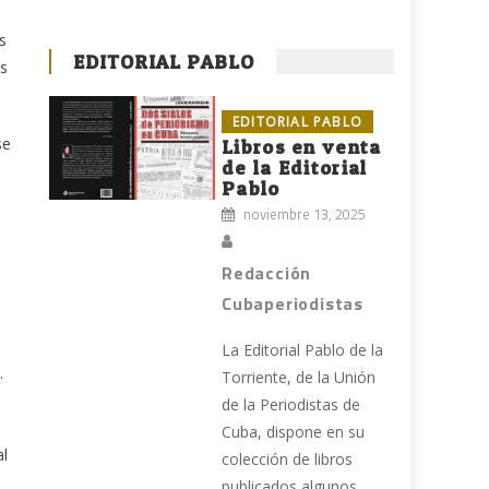
s
EDITORIAL PABLO
os
EDITORIAL PABLO
se
Libros en venta
de la Editorial
Pablo
noviembre 13, 2025
Redacción
Cubaperiodistas
La Editorial Pablo de la
.
Torriente, de la Unión
de la Periodistas de
Cuba, dispone en su
al
colección de libros
publicados algunos