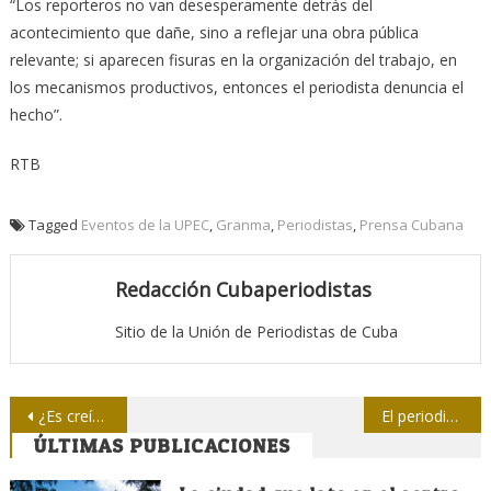
“Los reporteros no van desesperamente detrás del
acontecimiento que dañe, sino a reflejar una obra pública
relevante; si aparecen fisuras en la organización del trabajo, en
los mecanismos productivos, entonces el periodista denuncia el
hecho”.
RTB
Tagged
Eventos de la UPEC
,
Granma
,
Periodistas
,
Prensa Cubana
Redacción Cubaperiodistas
Sitio de la Unión de Periodistas de Cuba
Navegación
¿Es creíble el titulaje en la prensa cubana?
El periodismo es una carrera política y militante
ÚLTIMAS PUBLICACIONES
de