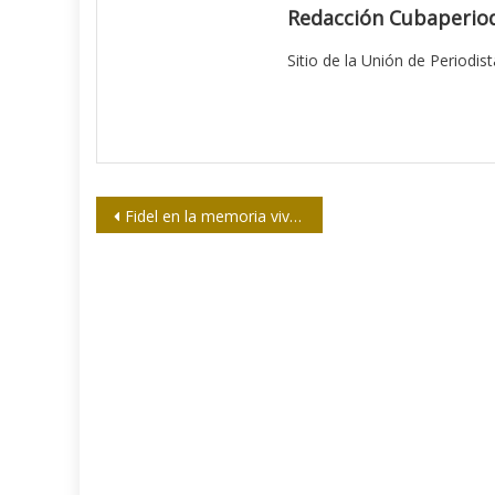
Redacción Cubaperiod
Sitio de la Unión de Periodis
Navegación
Fidel en la memoria viva de Artemisa
de
entradas