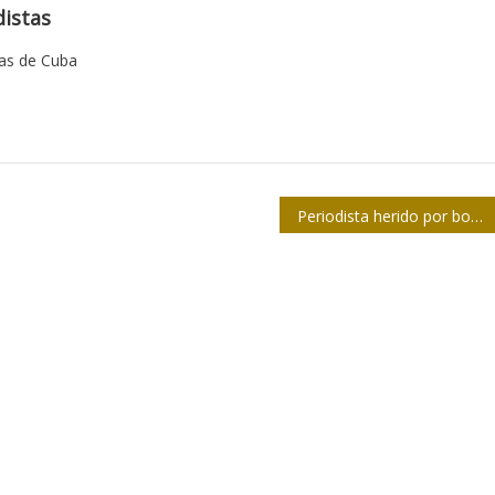
istas
tas de Cuba
Periodista herido por bombardeo en Siria