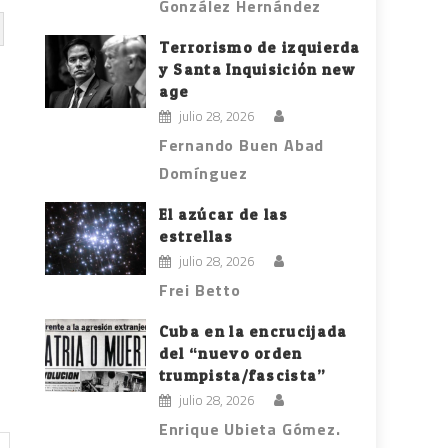
González Hernández
Terrorismo de izquierda
y Santa Inquisición new
age
e
julio 28, 2026
Fernando Buen Abad
Domínguez
El azúcar de las
estrellas
julio 28, 2026
Frei Betto
Cuba en la encrucijada
del “nuevo orden
trumpista/fascista”
julio 28, 2026
Enrique Ubieta Gómez.