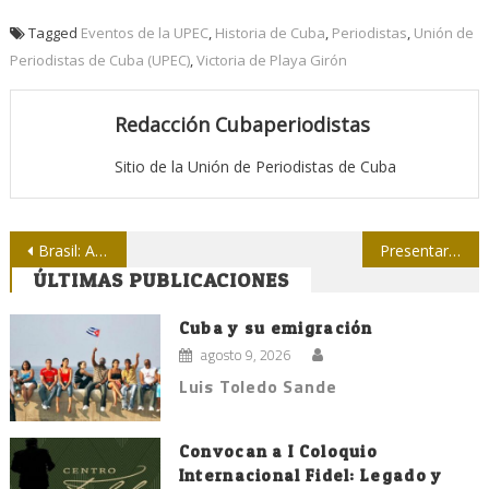
Tagged
Eventos de la UPEC
,
Historia de Cuba
,
Periodistas
,
Unión de
Periodistas de Cuba (UPEC)
,
Victoria de Playa Girón
Redacción Cubaperiodistas
Sitio de la Unión de Periodistas de Cuba
Navegación
Brasil: Asesinan periodista bloguero
Presentarán 25 títulos de y sobre Fidel por su 90 cumpleaños
ÚLTIMAS PUBLICACIONES
de
entradas
Cuba y su emigración
agosto 9, 2026
Luis Toledo Sande
Convocan a I Coloquio
Internacional Fidel: Legado y