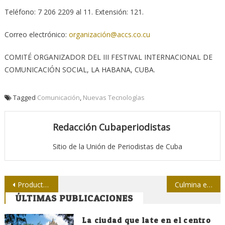
Teléfono: 7 206 2209 al 11. Extensión: 121.
Correo electrónico:
organización@accs.co.cu
COMITÉ ORGANIZADOR DEL III FESTIVAL INTERNACIONAL DE
COMUNICACIÓN SOCIAL, LA HABANA, CUBA.
Tagged
Comunicación
,
Nuevas Tecnologías
Redacción Cubaperiodistas
Sitio de la Unión de Periodistas de Cuba
Navegación
Productos comunicativos por la No violencia de género
Culmina en Holguín Congreso Nacional de Historia
ÚLTIMAS PUBLICACIONES
de
entradas
La ciudad que late en el centro