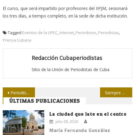
El curso, que será impartido por profesores del IIPJM, sesionará
los tres días, a tiempo completo, en la sede de dicha institución.
Tagged
Eventos de la UPEC
,
Internet
,
Periodismo
,
Periodistas
,
Prensa Cubana
Redacción Cubaperiodistas
Sitio de la Unión de Periodistas de Cuba
Navegación
Periodista herido por bombardeo en Siria
Siempre Ana Fidelia
ÚLTIMAS PUBLICACIONES
de
entradas
La ciudad que late en el centro
julio 28, 2026
María Fernanda González